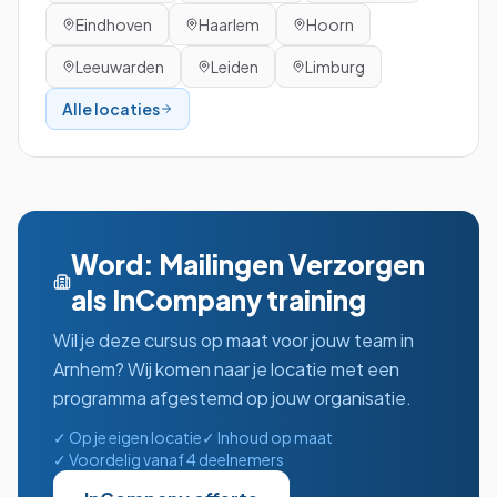
Eindhoven
Haarlem
Hoorn
Leeuwarden
Leiden
Limburg
Alle locaties
Word: Mailingen Verzorgen
als InCompany training
Wil je deze cursus op maat voor jouw team in
Arnhem
? Wij komen naar je locatie met een
programma afgestemd op jouw organisatie.
✓ Op je eigen locatie
✓ Inhoud op maat
✓ Voordelig vanaf 4 deelnemers