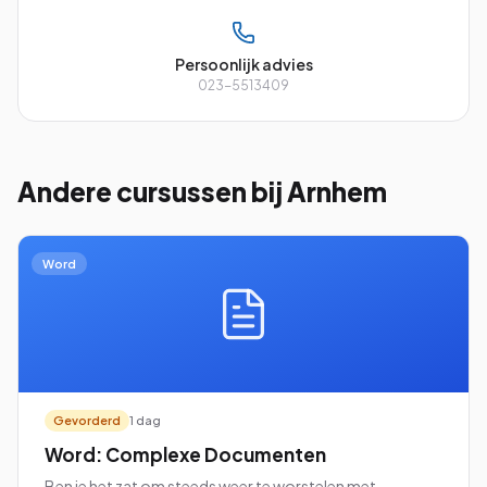
Persoonlijk advies
023-5513409
Andere cursussen
bij Arnhem
Word
Gevorderd
1 dag
Word: Complexe Documenten
Ben je het zat om steeds weer te worstelen met