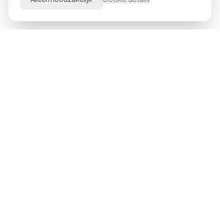
Al meer dan 21 jaar dé specialist in Microsoft Office
trainingen door heel Nederland. Van beginner tot expert,
klassikaal of online.
023-551 3409