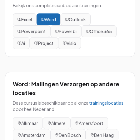
Bekijk ons complete aanbod aan trainingen.
Excel
Word
Outlook
Powerpoint
Power bi
Office 365
Ai
Project
Visio
Word: Mailingen Verzorgen
op andere
locaties
Deze cursus is beschikbaar op al onze
trainingslocaties
door heel Nederland.
Alkmaar
Almere
Amersfoort
Amsterdam
Den Bosch
Den Haag