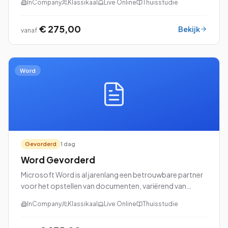
InCompany
Klassikaal
Live Online
Thuisstudie
€ 275,00
Bekijk
vanaf
Word
Gevorderd
1 dag
Word Gevorderd
Microsoft Word is al jarenlang een betrouwbare partner
voor het opstellen van documenten, variërend van
eenvoudige brieven tot uitgebreide rapporten en
InCompany
Klassikaal
Live Online
Thuisstudie
professionele cv's. Als je de basisvaardighed...