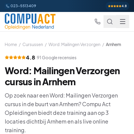
023-5513409
4.8
Home
/
Cursussen
/
Word: Mailingen Verzorgen
/
Arnhem
4.8
·
91
Google recensies
Excel
Word: Mailingen Verzorgen
Excel Basis
Word
Beginner
cursus in
Arnhem
Excel Gevorderd
Gevorderd
Word Basis
Outlook
Beginner
Op zoek naar een
Word: Mailingen Verzorgen
Excel: Functies en Formules
Gevorderd
cursus in de buurt van
Word Gevorderd
Arnhem
? Compu Act
Gevorderd
Outlook Alles-in-een
PowerPoint
Beginner
Opleidingen biedt deze training aan op
3
Excel: Draaitabellen en Grafieken
Gevorderd
Word: Complexe Documenten
Gevorderd
Outlook en Time Management
Beginner
locaties dichtbij
Arnhem
en als live online
PowerPoint Alles-in-een
Power BI
Beginner
Excel: Analyse en Rapportage
Gevorderd
Word: Formulieren en Sjablonen
training.
Gevorderd