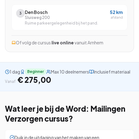
Den Bosch
52
km
3
Sluisweg 200
afstand
Ruime parkeergelegenheid bij het pand.
Bekijk alle cursussen
Of volg de cursus
live online
vanuit
Arnhem
Bel ons: 023-5513409
Gratis studiegids downloaden
1 dag
Max 10 deelnemers
Inclusief materiaal
Beginner
€ 275,00
Vanaf
4.8/5
15.000+ deelnemers
Wat leer je bij de
Word: Mailingen
Verzorgen
cursus?
Duik in de uitdaging van het maken van een