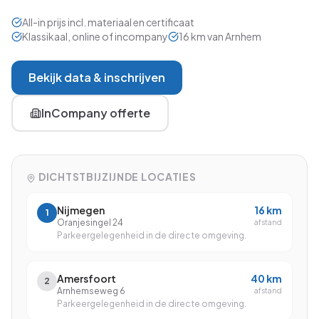
Power BI Desktop
Office 365
Excel: Koppelingen en Macro's
Gevorderd
Gevorderd
Word: Mailingen Verzorgen
Gevorderd
All-in prijs incl. materiaal en certificaat
Klassikaal, online of incompany
16
km van
Arnhem
Excel voor Financials
Gevorderd
Introductiecursus 5-in-één
AI
Word en Excel
Beginner
Beginner
Excel met VBA
Expert
Office 365 voor eindgebruikers
Bekijk data & inschrijven
Beginner
Introductiecursus AI
VBA
Beginner
Excel met AI
Beginner
Microsoft Teams
Beginner
InCompany offerte
Prompting met AI
Beginner
Cursus VBA
Project
Expert
Excel Power BI
Gevorderd
Project Basis
Visio
Beginner
Word en Excel
Beginner
DICHTSTBIJZIJNDE LOCATIES
Visio Basis
Beginner
Nijmegen
16
km
1
Oranjesingel 24
afstand
Parkeergelegenheid in de directe omgeving.
Amersfoort
40
km
2
Arnhemseweg 6
afstand
Parkeergelegenheid in de directe omgeving.