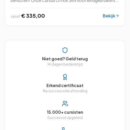
benutten? Onze Cursus Office 365 voor eindgebruikers is
speciaal ontworpen om jou vertrouwd te maken met alle
ins en outs van dit veelzijdige pl...
€ 335,00
Bekijk
vanaf
Niet goed? Geld terug
14 dagen bedenktijd
Erkend certificaat
Na succesvolle afronding
15.000+ cursisten
Succesvol opgeleid