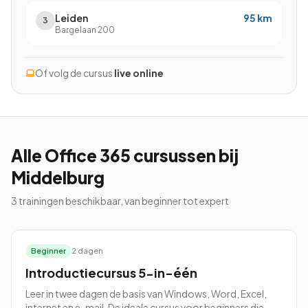
Leiden
95
km
3
Bargelaan 200
Bekijk alle cursussen
Of volg de cursus
live online
Bel ons: 023-5513409
Gratis studiegids downloaden
Alle
Office 365
cursussen
bij
Middelburg
4.8/5
15.000+ deelnemers
3
trainingen beschikbaar, van beginner tot expert
Beginner
2 dagen
Introductiecursus 5-in-één
Leer in twee dagen de basis van Windows, Word, Excel,
internet en e-mail. De ideale cursus voor beginners die