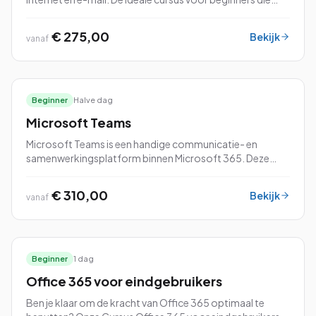
snel productief willen worden met Microsoft Office.
€ 275,00
Bekijk
vanaf
Beginner
Halve dag
Microsoft Teams
Microsoft Teams is een handige communicatie- en
samenwerkingsplatform binnen Microsoft 365. Deze
veelzijdige tool kan voor verschillende doeleinden
worden gebruikt.
€ 310,00
Bekijk
vanaf
Beginner
1 dag
Office 365 voor eindgebruikers
Ben je klaar om de kracht van Office 365 optimaal te