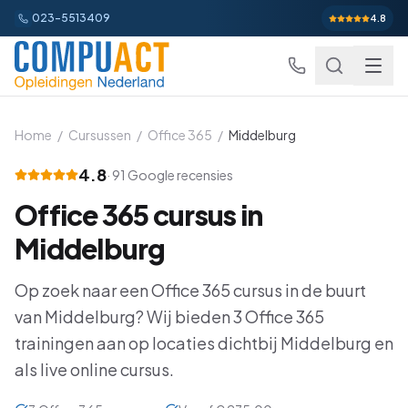
023-5513409
4.8
Home
/
Cursussen
/
Office 365
/
Middelburg
4.8
·
91
Google recensies
Excel
Office 365
cursus in
Excel Basis
Word
Beginner
Middelburg
Excel Gevorderd
Gevorderd
Word Basis
Outlook
Beginner
Op zoek naar een
Office 365
cursus in de buurt
Excel: Functies en Formules
Gevorderd
van
Middelburg
Word Gevorderd
? Wij bieden
3
Office 365
Gevorderd
Outlook Alles-in-een
PowerPoint
Beginner
trainingen aan op locaties dichtbij
Middelburg
en
Excel: Draaitabellen en Grafieken
Gevorderd
Word: Complexe Documenten
Gevorderd
Outlook en Time Management
Beginner
als live online cursus.
PowerPoint Alles-in-een
Power BI
Beginner
Excel: Analyse en Rapportage
Gevorderd
Word: Formulieren en Sjablonen
Gevorderd