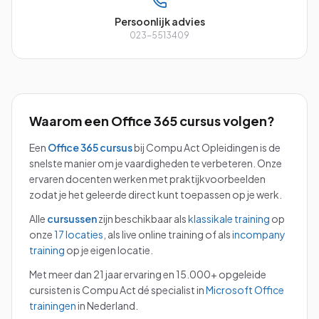
Persoonlijk advies
023-5513409
Waarom een
Office 365
cursus volgen?
Een
Office 365
cursus
bij Compu Act Opleidingen is de
snelste manier om je vaardigheden te verbeteren. Onze
ervaren docenten werken met praktijkvoorbeelden
zodat je het geleerde direct kunt toepassen op je werk.
Alle
cursussen
zijn beschikbaar als
klassikale training
op
onze
17 locaties
, als live online training of als
incompany
training
op je eigen locatie.
Met meer dan 21 jaar ervaring en 15.000+ opgeleide
cursisten is Compu Act dé specialist in
Microsoft Office
trainingen
in Nederland.