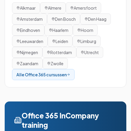
Alkmaar
Almere
Amersfoort
Amsterdam
Den Bosch
Den Haag
Eindhoven
Haarlem
Hoorn
Leeuwarden
Leiden
Limburg
Nijmegen
Rotterdam
Utrecht
Zaandam
Zwolle
Alle
Office 365
cursussen
Office 365
InCompany
training