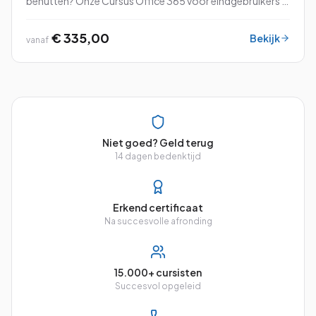
benutten? Onze Cursus Office 365 voor eindgebruikers is
speciaal ontworpen om jou vertrouwd te maken met alle
ins en outs van dit veelzijdige pl...
€ 335,00
Bekijk
vanaf
Niet goed? Geld terug
14 dagen bedenktijd
Erkend certificaat
Na succesvolle afronding
15.000+ cursisten
Succesvol opgeleid