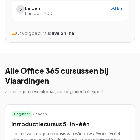
Leiden
30
km
3
Bargelaan 200
Bekijk alle cursussen
Of volg de cursus
live online
Bel ons: 023-5513409
Gratis studiegids downloaden
Alle
Office 365
cursussen
bij
Vlaardingen
4.8/5
15.000+ deelnemers
3
trainingen beschikbaar, van beginner tot expert
Beginner
2 dagen
Introductiecursus 5-in-één
Leer in twee dagen de basis van Windows, Word, Excel,
internet en e-mail. De ideale cursus voor beginners die