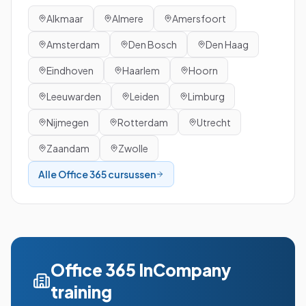
Alkmaar
Almere
Amersfoort
Amsterdam
Den Bosch
Den Haag
Eindhoven
Haarlem
Hoorn
Leeuwarden
Leiden
Limburg
Nijmegen
Rotterdam
Utrecht
Zaandam
Zwolle
Alle
Office 365
cursussen
Office 365
InCompany
training