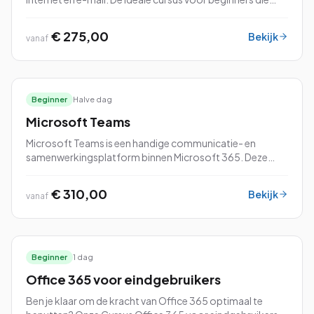
snel productief willen worden met Microsoft Office.
€ 275,00
Bekijk
vanaf
Beginner
Halve dag
Microsoft Teams
Microsoft Teams is een handige communicatie- en
samenwerkingsplatform binnen Microsoft 365. Deze
veelzijdige tool kan voor verschillende doeleinden
worden gebruikt.
€ 310,00
Bekijk
vanaf
Beginner
1 dag
Office 365 voor eindgebruikers
Ben je klaar om de kracht van Office 365 optimaal te