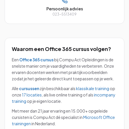
Persoonlijk advies
023-5513409
Waarom een
Office 365
cursus volgen?
Een
Office 365
cursus
bij Compu Act Opleidingen is de
snelste manier om je vaardigheden te verbeteren. Onze
ervaren docenten werken met praktijkvoorbeelden
zodat je het geleerde direct kunt toepassen op je werk.
Alle
cursussen
zijn beschikbaar als
klassikale training
op
onze
17 locaties
, als live online training of als
incompany
training
op je eigen locatie.
Met meer dan 21 jaar ervaring en 15.000+ opgeleide
cursisten is Compu Act dé specialist in
Microsoft Office
trainingen
in Nederland.