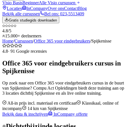
Visio Basis
Beginner
Alle
Visio
cursussen
Locaties
InCompany
Over ons
Contact
Blog
Bekijk alle cursussen
Bel ons: 023-5513409
Gratis studiegids downloaden
4.8/5
15.000+ deelnemers
Home
/
Cursussen
/
Office 365 voor eindgebruikers
/
Spijkenisse
4.8
·
91
Google recensies
Office 365 voor eindgebruikers
cursus in
Spijkenisse
Op zoek naar een
Office 365 voor eindgebruikers
cursus in de buurt
van
Spijkenisse
? Compu Act Opleidingen biedt deze training aan op
3
locaties dichtbij
Spijkenisse
en als live online training.
All-in prijs incl. materiaal en certificaat
Klassikaal, online of
incompany
14
km van
Spijkenisse
Bekijk data & inschrijven
InCompany offerte
Dichtstbijzijnde locaties