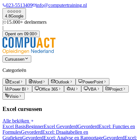
023-5513409
info@computertraining.nl
4.8
Google
|
15.000+ deelnemers
|
Opent om 09:00
Cursussen
Categorieën
Excel
Word
Outlook
PowerPoint
Power BI
Office 365
AI
VBA
Project
Visio
Excel
cursussen
Alle bekijken
Excel Basis
Beginner
Excel Gevorderd
Gevorderd
Excel: Functies en
Formules
Gevorderd
Excel: Draaitabellen en
Grafieken
Gevorderd
Excel: Analyse en Rapportage
Gevorderd
Excel: