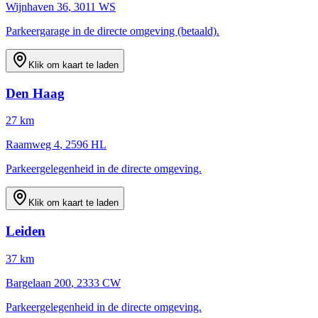
Wijnhaven 36
,
3011 WS
Parkeergarage in de directe omgeving (betaald).
Klik om kaart te laden
Den Haag
27
km
Raamweg 4
,
2596 HL
Parkeergelegenheid in de directe omgeving.
Klik om kaart te laden
Leiden
37
km
Bargelaan 200
,
2333 CW
Parkeergelegenheid in de directe omgeving.