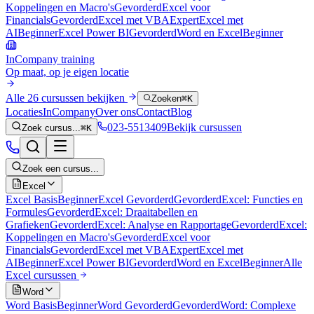
Koppelingen en Macro's
Gevorderd
Excel voor
Financials
Gevorderd
Excel met VBA
Expert
Excel met
AI
Beginner
Excel Power BI
Gevorderd
Word en Excel
Beginner
InCompany training
Op maat, op je eigen locatie
Alle 26 cursussen bekijken
Zoeken
⌘K
Locaties
InCompany
Over ons
Contact
Blog
023-5513409
Bekijk cursussen
Zoek cursus...
⌘K
Zoek een cursus...
Excel
Excel Basis
Beginner
Excel Gevorderd
Gevorderd
Excel: Functies en
Formules
Gevorderd
Excel: Draaitabellen en
Grafieken
Gevorderd
Excel: Analyse en Rapportage
Gevorderd
Excel:
Koppelingen en Macro's
Gevorderd
Excel voor
Financials
Gevorderd
Excel met VBA
Expert
Excel met
AI
Beginner
Excel Power BI
Gevorderd
Word en Excel
Beginner
Alle
Excel
cursussen
Word
Word Basis
Beginner
Word Gevorderd
Gevorderd
Word: Complexe