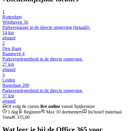
1
Rotterdam
Wijnhaven 36
Parkeergarage in de directe omgeving (betaald).
14
km
afstand
2
Den Haag
Raamweg 4
Parkeergelegenheid in de directe omgeving.
27
km
afstand
3
Leiden
Bargelaan 200
Parkeergelegenheid in de directe omgeving.
37
km
afstand
Of volg de cursus
live online
vanuit
Spijkenisse
1 dag
Beginner
Max 10 deelnemers
Inclusief materiaal
Vanaf
€ 335,00
Wat leer je bij de
Office 365 voor