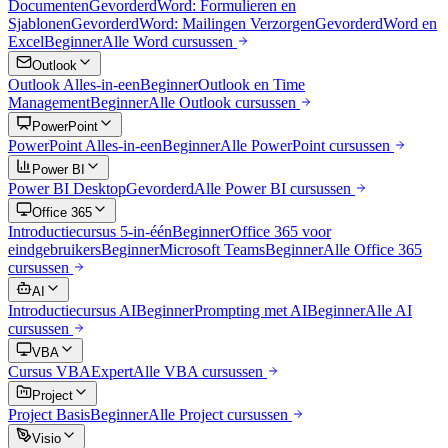
Documenten
Gevorderd
Word: Formulieren en
Sjablonen
Gevorderd
Word: Mailingen Verzorgen
Gevorderd
Word en
Excel
Beginner
Alle
Word
cursussen
Outlook
Outlook Alles-in-een
Beginner
Outlook en Time
Management
Beginner
Alle
Outlook
cursussen
PowerPoint
PowerPoint Alles-in-een
Beginner
Alle
PowerPoint
cursussen
Power BI
Power BI Desktop
Gevorderd
Alle
Power BI
cursussen
Office 365
Introductiecursus 5-in-één
Beginner
Office 365 voor
eindgebruikers
Beginner
Microsoft Teams
Beginner
Alle
Office 365
cursussen
AI
Introductiecursus AI
Beginner
Prompting met AI
Beginner
Alle
AI
cursussen
VBA
Cursus VBA
Expert
Alle
VBA
cursussen
Project
Project Basis
Beginner
Alle
Project
cursussen
Visio