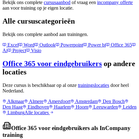
Bekijk ons complete
cursusaanbod
of vraag een
incompany offerte
aan voor training op je eigen locatie.
Alle cursuscategorieën
Bekijk ons complete aanbod aan trainingen.
Excel
Word
Outlook
Powerpoint
Power bi
Office 365
Ai
Project
Visio
Office 365 voor eindgebruikers
op andere
locaties
Deze cursus is beschikbaar op al onze
trainingslocaties
door heel
Nederland.
Alkmaar
Almere
Amersfoort
Amsterdam
Den Bosch
Den Haag
Eindhoven
Haarlem
Hoorn
Leeuwarden
Leiden
Limburg
Alle locaties
Office 365 voor eindgebruikers
als InCompany
training