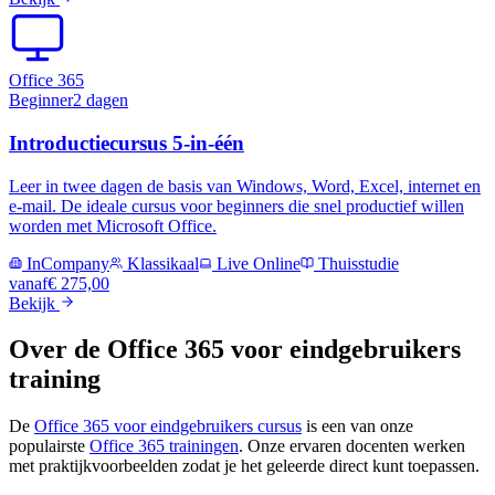
Office 365
Beginner
2 dagen
Introductiecursus 5-in-één
Leer in twee dagen de basis van Windows, Word, Excel, internet en
e-mail. De ideale cursus voor beginners die snel productief willen
worden met Microsoft Office.
InCompany
Klassikaal
Live Online
Thuisstudie
vanaf
€ 275,00
Bekijk
Over de
Office 365 voor eindgebruikers
training
De
Office 365 voor eindgebruikers
cursus
is een van onze
populairste
Office 365
trainingen
.
Onze ervaren docenten werken
met praktijkvoorbeelden zodat je het geleerde direct kunt toepassen.