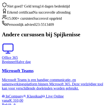
Niet goed? Geld terug
14 dagen bedenktijd
Erkend certificaat
Na succesvolle afronding
15.000+ cursisten
Succesvol opgeleid
Persoonlijk advies
023-5513409
Andere cursussen
bij Spijkenisse
Office 365
Beginner
Halve dag
Microsoft Teams
Microsoft Teams is een handige communicatie- en
samenwerkingsplatform binnen Microsoft 365. Deze veelzijdige tool
kan voor verschillende doeleinden worden gebruikt.
InCompany
Klassikaal
Live Online
vanaf
€ 310,00
Bekijk