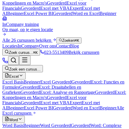
Koppelingen en Macro's
Gevorderd
Excel voor
Financials
Gevorderd
Excel met VBA
Expert
Excel met
AI
Beginner
Excel Power BI
Gevorderd
Word en Excel
Beginner
InCompany training
Op maat, op je eigen locatie
Alle 26 cursussen bekijken
Zoeken
⌘K
Locaties
InCompany
Over ons
Contact
Blog
023-5513409
Bekijk cursussen
Zoek cursus...
⌘K
Zoek een cursus...
Excel
Excel Basis
Beginner
Excel Gevorderd
Gevorderd
Excel: Functies en
Formules
Gevorderd
Excel: Draaitabellen en
Grafieken
Gevorderd
Excel: Analyse en Rapportage
Gevorderd
Excel:
Koppelingen en Macro's
Gevorderd
Excel voor
Financials
Gevorderd
Excel met VBA
Expert
Excel met
AI
Beginner
Excel Power BI
Gevorderd
Word en Excel
Beginner
Alle
Excel
cursussen
Word
Word Basis
Beginner
Word Gevorderd
Gevorderd
Word: Complexe