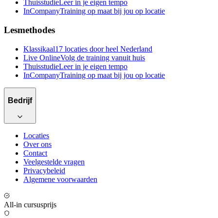
Thuisstudie
Leer in je eigen tempo
InCompany
Training op maat bij jou op locatie
Lesmethodes
Klassikaal
17 locaties door heel Nederland
Live Online
Volg de training vanuit huis
Thuisstudie
Leer in je eigen tempo
InCompany
Training op maat bij jou op locatie
Bedrijf
Locaties
Over ons
Contact
Veelgestelde vragen
Privacybeleid
Algemene voorwaarden
All-in cursusprijs