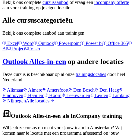
Bekijk ons complete
cursusaanbod
of vraag een
incompany offerte
aan voor training op je eigen locatie.
Alle cursuscategorieën
Bekijk ons complete aanbod aan trainingen.
Excel
Word
Outlook
Powerpoint
Power bi
Office 365
Ai
Project
Visio
Outlook Alles-in-een
op andere locaties
Deze cursus is beschikbaar op al onze
trainingslocaties
door heel
Nederland.
Alkmaar
Almere
Amersfoort
Den Bosch
Den Haag
Eindhoven
Haarlem
Hoorn
Leeuwarden
Leiden
Limburg
Nijmegen
Alle locaties
Outlook Alles-in-een
als InCompany training
Wil je deze cursus op maat voor jouw team in
Amsterdam
? Wij
komen naar je locatie met een programma afgestemd op jouw