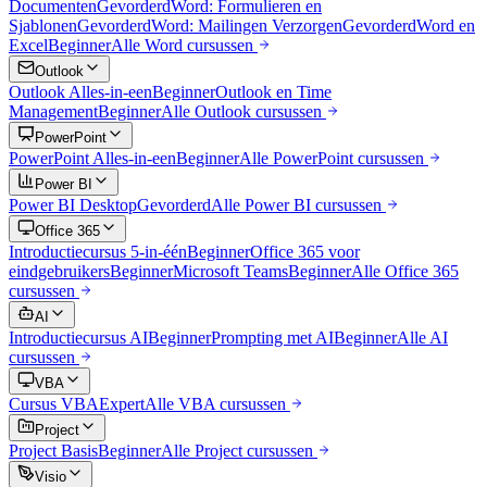
Documenten
Gevorderd
Word: Formulieren en
Sjablonen
Gevorderd
Word: Mailingen Verzorgen
Gevorderd
Word en
Excel
Beginner
Alle
Word
cursussen
Outlook
Outlook Alles-in-een
Beginner
Outlook en Time
Management
Beginner
Alle
Outlook
cursussen
PowerPoint
PowerPoint Alles-in-een
Beginner
Alle
PowerPoint
cursussen
Power BI
Power BI Desktop
Gevorderd
Alle
Power BI
cursussen
Office 365
Introductiecursus 5-in-één
Beginner
Office 365 voor
eindgebruikers
Beginner
Microsoft Teams
Beginner
Alle
Office 365
cursussen
AI
Introductiecursus AI
Beginner
Prompting met AI
Beginner
Alle
AI
cursussen
VBA
Cursus VBA
Expert
Alle
VBA
cursussen
Project
Project Basis
Beginner
Alle
Project
cursussen
Visio