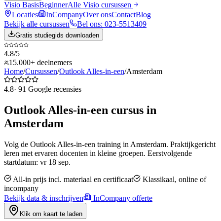
Visio Basis
Beginner
Alle
Visio
cursussen
Locaties
InCompany
Over ons
Contact
Blog
Bekijk alle cursussen
Bel ons: 023-5513409
Gratis studiegids downloaden
4.8/5
15.000+ deelnemers
Home
/
Cursussen
/
Outlook Alles-in-een
/
Amsterdam
4.8
·
91
Google recensies
Outlook Alles-in-een
cursus in
Amsterdam
Volg de
Outlook Alles-in-een
training in
Amsterdam
. Praktijkgericht
leren met ervaren docenten in kleine groepen.
Eerstvolgende
startdatum: vr 18 sep.
All-in prijs incl. materiaal en certificaat
Klassikaal, online of
incompany
Bekijk data & inschrijven
InCompany offerte
Klik om kaart te laden