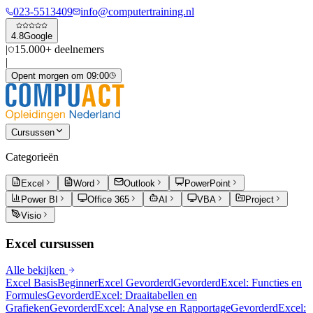
023-5513409
info@computertraining.nl
4.8
Google
|
15.000+ deelnemers
|
Opent morgen om 09:00
Cursussen
Categorieën
Excel
Word
Outlook
PowerPoint
Power BI
Office 365
AI
VBA
Project
Visio
Excel
cursussen
Alle bekijken
Excel Basis
Beginner
Excel Gevorderd
Gevorderd
Excel: Functies en
Formules
Gevorderd
Excel: Draaitabellen en
Grafieken
Gevorderd
Excel: Analyse en Rapportage
Gevorderd
Excel: