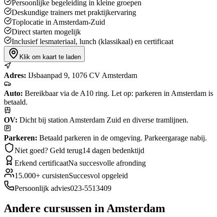
Persoonlijke begeleiding in kleine groepen
Deskundige trainers met praktijkervaring
Toplocatie in Amsterdam-Zuid
Direct starten mogelijk
Inclusief lesmateriaal, lunch (klassikaal) en certificaat
Klik om kaart te laden
Adres:
IJsbaanpad 9
,
1076 CV
Amsterdam
Auto:
Bereikbaar via de A10 ring. Let op: parkeren in Amsterdam is
betaald.
OV:
Dicht bij station Amsterdam Zuid en diverse tramlijnen.
Parkeren:
Betaald parkeren in de omgeving. Parkeergarage nabij.
Niet goed? Geld terug
14 dagen bedenktijd
Erkend certificaat
Na succesvolle afronding
15.000+ cursisten
Succesvol opgeleid
Persoonlijk advies
023-5513409
Andere cursussen
in Amsterdam