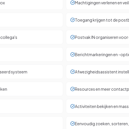
box
Machtigingen verlenen en vei
Toegang krijgen tot de post
collega's
Postvak IN organiseren voo
Berichtmarkeringen en -opt
iseerd systeem
Afwezigheidsassistent instel
iken
Resources en meer contactp
Activiteiten bekijken en ma
Eenvoudig zoeken, sorteren,