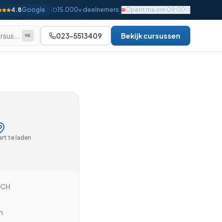
|
4.8
Google
|
15.000+ deelnemers
Opent ma om 09:00
rsus...
023-5513409
Bekijk cursussen
⌘K
Alle bekijken
Beginner
Gevorderd
Gevorderd
Gevorderd
rt te laden
Gevorderd
Gevorderd
SCH
Gevorderd
Expert
h