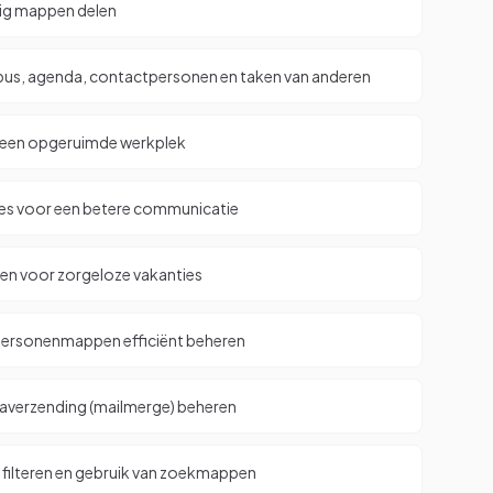
lig mappen delen
bus, agenda, contactpersonen en taken van anderen
r een opgeruimde werkplek
ies voor een betere communicatie
len voor zorgeloze vakanties
ersonenmappen efficiënt beheren
ssaverzending (mailmerge) beheren
 filteren en gebruik van zoekmappen