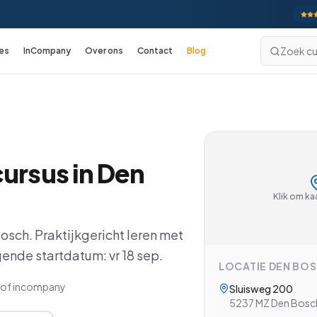
Zoek cu
es
InCompany
Over ons
Contact
Blog
Excel
cursussen
Excel Basis
Excel Gevorderd
ursus in
Den
Excel: Functies en Formules
Excel: Draaitabellen en Grafieken
Klik om kaa
Excel: Analyse en Rapportage
Bosch
. Praktijkgericht leren met
Excel: Koppelingen en Macro's
ende startdatum: vr 18 sep.
LOCATIE
DEN BO
Excel voor Financials
ne of incompany
Sluisweg 200
Excel met VBA
5237 MZ
Den Bosc