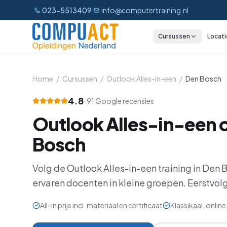
023-5513409
info@computertraining.nl
Cursussen
Locati
CATEGORIEËN
Excel
Home
/
Cursussen
/
Outlook Alles-in-een
/
Den Bosch
Word
4.8
·
91
Google recensies
Outlook Alles-in-een
c
Outlook
Bosch
PowerPoint
Volg de
Outlook Alles-in-een
training in
Den 
Power BI
ervaren docenten in kleine groepen.
Eerstvolg
Office 365
All-in prijs incl. materiaal en certificaat
Klassikaal, onli
AI