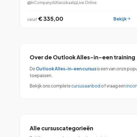
InCompany
Klassikaal
Live Online
benutten. De principes van Time Management
worden direct to...
€ 335,00
Bekijk
vanaf
Over de
Outlook Alles-in-een
training
De
Outlook Alles-in-een
cursus
is een van onze popu
toepassen.
Bekijk ons complete
cursusaanbod
of vraag een
inco
Alle cursuscategorieën