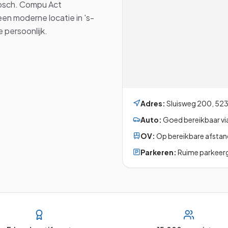
Bosch. Compu Act
een moderne locatie in 's-
 persoonlijk.
Adres:
Sluisweg 200
,
523
Auto:
Goed bereikbaar via
OV:
Op bereikbare afstan
Parkeren:
Ruime parkeerg