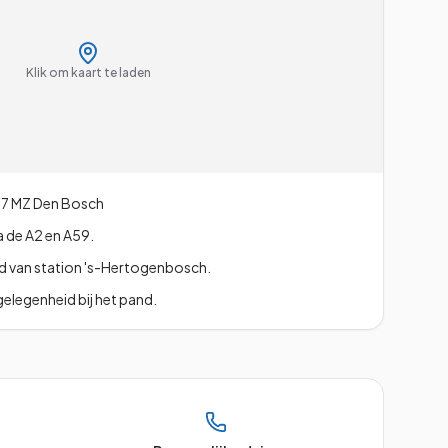
Klik om kaart te laden
7 MZ
Den Bosch
 de A2 en A59.
d van station 's-Hertogenbosch.
elegenheid bij het pand.