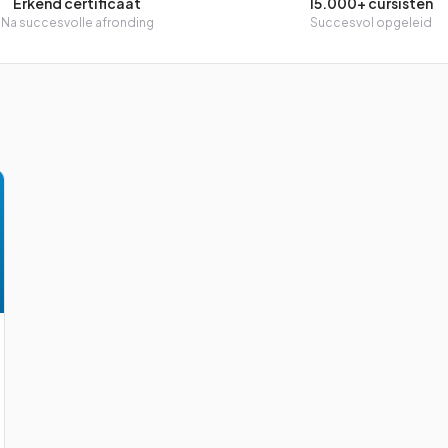
Erkend certificaat
15.000+ cursisten
Na succesvolle afronding
Succesvol opgeleid