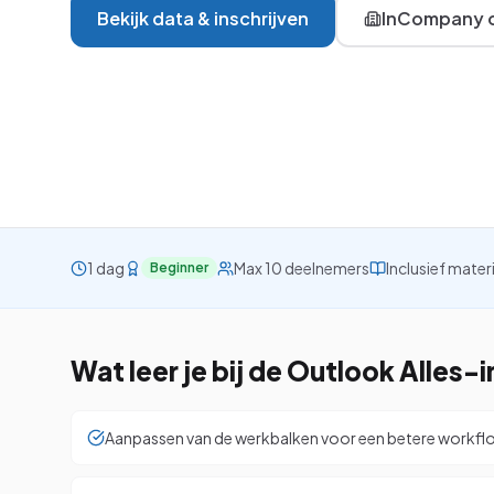
Bekijk data & inschrijven
InCompany o
VBA
Project
Visio
Alle 26 cursussen be
1 dag
Max 10 deelnemers
Inclusief mater
Beginner
Wat leer je bij de
Outlook Alles-
Aanpassen van de werkbalken voor een betere workfl