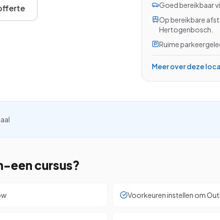
Goed bereikbaar vi
Excel met AI
fferte
Op bereikbare afst
Excel Power BI
Hertogenbosch.
Word en Excel
Ruime parkeergeleg
Meer over deze loc
InCompany training
Op maat, op je eigen locatie
kijken
iaal
in-een
cursus?
ow
Voorkeuren instellen om Out