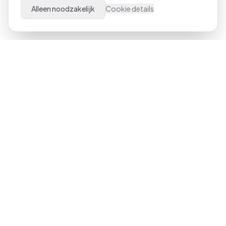
Alleen noodzakelijk
Cookie details
Al meer dan 21 jaar dé specialist in Microsoft Office
trainingen door heel Nederland. Van beginner tot expert,
klassikaal of online.
023-551 3409