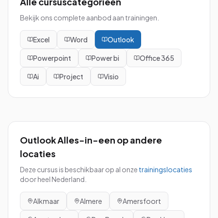
Alle cursuscategorieën
Bekijk ons complete aanbod aan trainingen.
Excel
Word
Outlook
Powerpoint
Power bi
Office 365
Ai
Project
Visio
Outlook Alles-in-een
op andere
locaties
Deze cursus is beschikbaar op al onze
trainingslocaties
door heel Nederland.
Alkmaar
Almere
Amersfoort