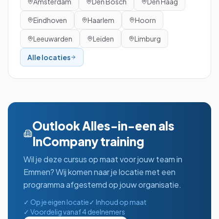
Amsterdam
Den Bosch
Den Haag
Eindhoven
Haarlem
Hoorn
Leeuwarden
Leiden
Limburg
Alle locaties
Outlook Alles-in-een
als
InCompany training
Wil je deze cursus op maat voor jouw team in
Emmen
? Wij komen naar je locatie met een
programma afgestemd op jouw organisatie.
✓ Op je eigen locatie
✓ Inhoud op maat
✓ Voordelig vanaf 4 deelnemers