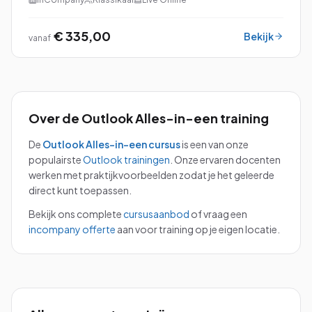
benutten. De principes van Time Management worden
direct to...
€ 335,00
Bekijk
vanaf
Over de
Outlook Alles-in-een
training
De
Outlook Alles-in-een
cursus
is een van onze
populairste
Outlook
trainingen
.
Onze ervaren docenten
werken met praktijkvoorbeelden zodat je het geleerde
direct kunt toepassen.
Bekijk ons complete
cursusaanbod
of vraag een
incompany offerte
aan voor training op je eigen locatie.