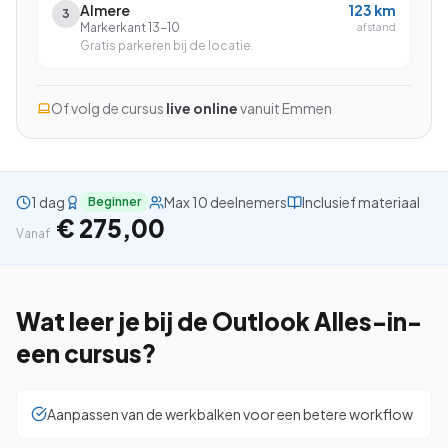
Almere
123
km
3
Markerkant 13-10
afstand
Gratis parkeren bij de locatie.
Bekijk alle cursussen
Of volg de cursus
live online
vanuit
Emmen
Bel ons: 023-5513409
1 dag
Max 10 deelnemers
Inclusief materiaal
Beginner
Gratis studiegids downloaden
€ 275,00
Vanaf
4.8/5
15.000+ deelnemers
Wat leer je bij de
Outlook Alles-in-
een
cursus?
Aanpassen van de werkbalken voor een betere workflow