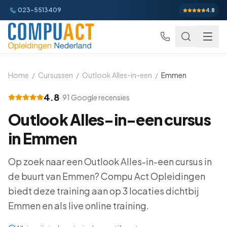
023-5513409
4.8
Home
/
Cursussen
/
Outlook Alles-in-een
/
Emmen
4.8
·
91
Google recensies
Excel
Outlook Alles-in-een
cursus
Excel Basis
Word
Beginner
in
Emmen
Excel Gevorderd
Gevorderd
Word Basis
Outlook
Beginner
Op zoek naar een
Outlook Alles-in-een
cursus in
Excel: Functies en Formules
Gevorderd
de buurt van
Word Gevorderd
Emmen
? Compu Act Opleidingen
Gevorderd
Outlook Alles-in-een
PowerPoint
Beginner
biedt deze training aan op
3
locaties dichtbij
Excel: Draaitabellen en Grafieken
Gevorderd
Word: Complexe Documenten
Gevorderd
Outlook en Time Management
Beginner
Emmen
en als live online training.
PowerPoint Alles-in-een
Power BI
Beginner
Excel: Analyse en Rapportage
Gevorderd
Word: Formulieren en Sjablonen
Gevorderd