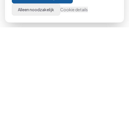
Alleen noodzakelijk
Cookie details
Al meer dan 21 jaar dé specialist in Microsoft Office
trainingen door heel Nederland. Van beginner tot expert,
klassikaal of online.
023-551 3409