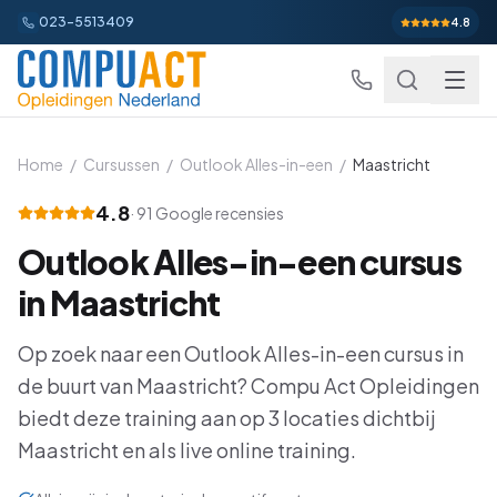
023-5513409
4.8
Home
/
Cursussen
/
Outlook Alles-in-een
/
Maastricht
4.8
·
91
Google recensies
Excel
Outlook Alles-in-een
cursus
Excel Basis
Word
Beginner
in
Maastricht
Excel Gevorderd
Gevorderd
Word Basis
Outlook
Beginner
Op zoek naar een
Outlook Alles-in-een
cursus in
Excel: Functies en Formules
Gevorderd
de buurt van
Word Gevorderd
Maastricht
? Compu Act Opleidingen
Gevorderd
Outlook Alles-in-een
PowerPoint
Beginner
biedt deze training aan op
3
locaties dichtbij
Excel: Draaitabellen en Grafieken
Gevorderd
Word: Complexe Documenten
Gevorderd
Outlook en Time Management
Beginner
Maastricht
en als live online training.
PowerPoint Alles-in-een
Power BI
Beginner
Excel: Analyse en Rapportage
Gevorderd
Word: Formulieren en Sjablonen
Gevorderd