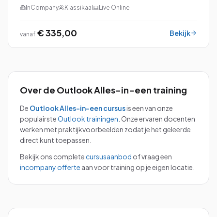
mogelijkheid om Microsoft Outlook ten volle te
InCompany
Klassikaal
Live Online
benutten. De principes van Time Management worden
direct to...
€ 335,00
Bekijk
vanaf
Over de
Outlook Alles-in-een
training
De
Outlook Alles-in-een
cursus
is een van onze
populairste
Outlook
trainingen
.
Onze ervaren docenten
werken met praktijkvoorbeelden zodat je het geleerde
direct kunt toepassen.
Bekijk ons complete
cursusaanbod
of vraag een
incompany offerte
aan voor training op je eigen locatie.