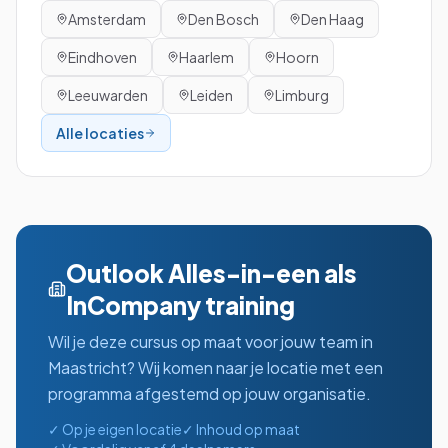
Amsterdam
Den Bosch
Den Haag
Eindhoven
Haarlem
Hoorn
Leeuwarden
Leiden
Limburg
Alle locaties
Outlook Alles-in-een
als
InCompany training
Wil je deze cursus op maat voor jouw team in
Maastricht
? Wij komen naar je locatie met een
programma afgestemd op jouw organisatie.
✓ Op je eigen locatie
✓ Inhoud op maat