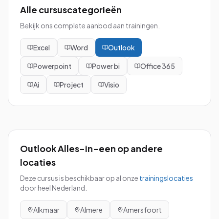
Alle cursuscategorieën
Bekijk ons complete aanbod aan trainingen.
Excel
Word
Outlook
Powerpoint
Power bi
Office 365
Ai
Project
Visio
Outlook Alles-in-een
op andere
locaties
Deze cursus is beschikbaar op al onze
trainingslocaties
door heel Nederland.
Alkmaar
Almere
Amersfoort