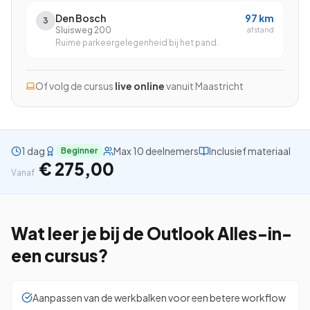
Den Bosch
97
km
3
Sluisweg 200
afstand
Ruime parkeergelegenheid bij het pand.
Bekijk alle cursussen
Of volg de cursus
live online
vanuit
Maastricht
Bel ons: 023-5513409
Gratis studiegids downloaden
1 dag
Max 10 deelnemers
Inclusief materiaal
Beginner
€ 275,00
Vanaf
4.8/5
15.000+ deelnemers
Wat leer je bij de
Outlook Alles-in-
een
cursus?
Aanpassen van de werkbalken voor een betere workflow