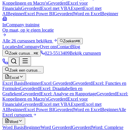
Koppelingen en Macro's
Gevorderd
Excel voor
Financials
Gevorderd
Excel met VBA
Expert
Excel met
AI
Beginner
Excel Power BI
Gevorderd
Word en Excel
Beginner
InCompany training
Op maat, op je eigen locatie
Alle 26 cursussen bekijken
Zoeken
⌘K
Locaties
InCompany
Over ons
Contact
Blog
023-5513409
Bekijk cursussen
Zoek cursus...
⌘K
Zoek een cursus...
Excel
Excel Basis
Beginner
Excel Gevorderd
Gevorderd
Excel: Functies en
Formules
Gevorderd
Excel: Draaitabellen en
Grafieken
Gevorderd
Excel: Analyse en Rapportage
Gevorderd
Excel:
Koppelingen en Macro's
Gevorderd
Excel voor
Financials
Gevorderd
Excel met VBA
Expert
Excel met
AI
Beginner
Excel Power BI
Gevorderd
Word en Excel
Beginner
Alle
Excel
cursussen
Word
Word Basis
Beginner
Word Gevorderd
Gevorderd
Word: Complexe