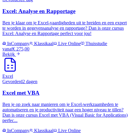
Excel: Analyse en Rapportage
Ben je klaar om je Excel-vaardigheden uit te breiden en een expert
te worden in gegevensanalyse en rapportage? Dan is onze cursus
Excel: Analyse en Rapportage perfect voor jou!
InCompany
Klassikaal
Live Online
Thuisstudie
vanaf
€ 275,00
Bekijk
Excel
Gevorderd
2 dagen
Excel met VBA
Ben je op zoek naar manieren om je Excel-werkzaamheden te
automatiseren en je productiviteit naar een hoger niveau te tillen?
Dan is onze cursus Excel met VBA (Visual Basic for Applications)
perfec...
InCompany
Klassikaal
Live Online