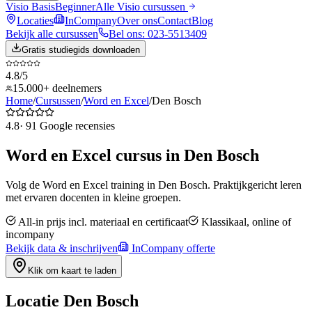
Visio Basis
Beginner
Alle
Visio
cursussen
Locaties
InCompany
Over ons
Contact
Blog
Bekijk alle cursussen
Bel ons: 023-5513409
Gratis studiegids downloaden
4.8/5
15.000+ deelnemers
Home
/
Cursussen
/
Word en Excel
/
Den Bosch
4.8
·
91
Google recensies
Word en Excel
cursus in
Den Bosch
Volg de
Word en Excel
training in
Den Bosch
. Praktijkgericht leren
met ervaren docenten in kleine groepen.
All-in prijs incl. materiaal en certificaat
Klassikaal, online of
incompany
Bekijk data & inschrijven
InCompany offerte
Klik om kaart te laden
Locatie
Den Bosch