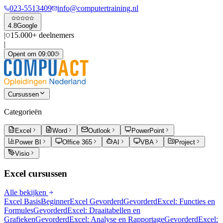
023-5513409
info@computertraining.nl
4.8
Google
|
15.000+ deelnemers
|
Opent om 09:00
Cursussen
Categorieën
Excel
Word
Outlook
PowerPoint
Power BI
Office 365
AI
VBA
Project
Visio
Excel
cursussen
Alle bekijken
Excel Basis
Beginner
Excel Gevorderd
Gevorderd
Excel: Functies en
Formules
Gevorderd
Excel: Draaitabellen en
Grafieken
Gevorderd
Excel: Analyse en Rapportage
Gevorderd
Excel: