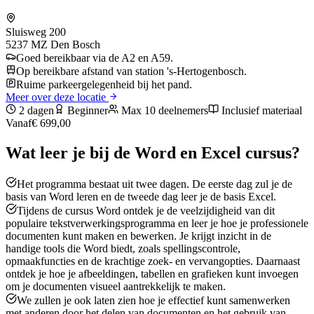
Sluisweg 200
5237 MZ
Den Bosch
Goed bereikbaar via de A2 en A59.
Op bereikbare afstand van station 's-Hertogenbosch.
Ruime parkeergelegenheid bij het pand.
Meer over deze locatie
2 dagen
Beginner
Max 10 deelnemers
Inclusief materiaal
Vanaf
€ 699,00
Wat leer je bij de
Word en Excel
cursus?
Het programma bestaat uit twee dagen. De eerste dag zul je de
basis van Word leren en de tweede dag leer je de basis Excel.
Tijdens de cursus Word ontdek je de veelzijdigheid van dit
populaire tekstverwerkingsprogramma en leer je hoe je professionele
documenten kunt maken en bewerken. Je krijgt inzicht in de
handige tools die Word biedt, zoals spellingscontrole,
opmaakfuncties en de krachtige zoek- en vervangopties. Daarnaast
ontdek je hoe je afbeeldingen, tabellen en grafieken kunt invoegen
om je documenten visueel aantrekkelijk te maken.
We zullen je ook laten zien hoe je effectief kunt samenwerken
met anderen door het delen van documenten en het gebruik van