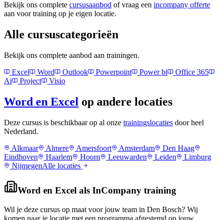
Bekijk ons complete
cursusaanbod
of vraag een
incompany offerte
aan voor training op je eigen locatie.
Alle cursuscategorieën
Bekijk ons complete aanbod aan trainingen.
Excel
Word
Outlook
Powerpoint
Power bi
Office 365
Ai
Project
Visio
Word en Excel
op andere locaties
Deze cursus is beschikbaar op al onze
trainingslocaties
door heel
Nederland.
Alkmaar
Almere
Amersfoort
Amsterdam
Den Haag
Eindhoven
Haarlem
Hoorn
Leeuwarden
Leiden
Limburg
Nijmegen
Alle locaties
Word en Excel
als InCompany training
Wil je deze cursus op maat voor jouw team in
Den Bosch
? Wij
komen naar je locatie met een programma afgestemd op jouw