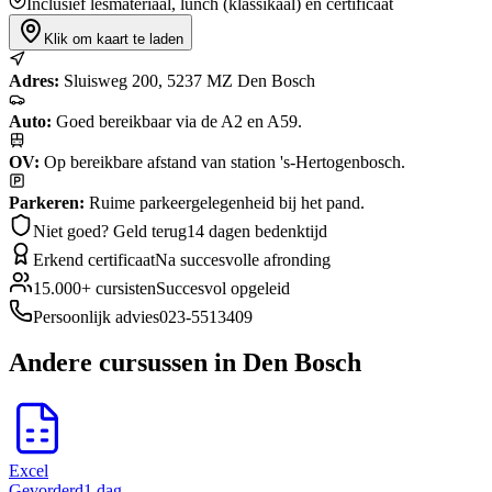
Inclusief lesmateriaal, lunch (klassikaal) en certificaat
Klik om kaart te laden
Adres:
Sluisweg 200
,
5237 MZ
Den Bosch
Auto:
Goed bereikbaar via de A2 en A59.
OV:
Op bereikbare afstand van station 's-Hertogenbosch.
Parkeren:
Ruime parkeergelegenheid bij het pand.
Niet goed? Geld terug
14 dagen bedenktijd
Erkend certificaat
Na succesvolle afronding
15.000+ cursisten
Succesvol opgeleid
Persoonlijk advies
023-5513409
Andere cursussen
in Den Bosch
Excel
Gevorderd
1 dag