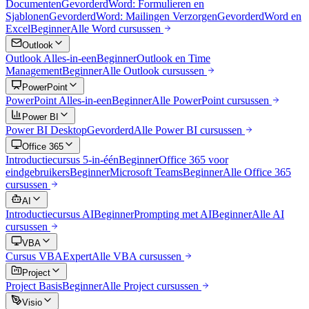
Documenten
Gevorderd
Word: Formulieren en
Sjablonen
Gevorderd
Word: Mailingen Verzorgen
Gevorderd
Word en
Excel
Beginner
Alle
Word
cursussen
Outlook
Outlook Alles-in-een
Beginner
Outlook en Time
Management
Beginner
Alle
Outlook
cursussen
PowerPoint
PowerPoint Alles-in-een
Beginner
Alle
PowerPoint
cursussen
Power BI
Power BI Desktop
Gevorderd
Alle
Power BI
cursussen
Office 365
Introductiecursus 5-in-één
Beginner
Office 365 voor
eindgebruikers
Beginner
Microsoft Teams
Beginner
Alle
Office 365
cursussen
AI
Introductiecursus AI
Beginner
Prompting met AI
Beginner
Alle
AI
cursussen
VBA
Cursus VBA
Expert
Alle
VBA
cursussen
Project
Project Basis
Beginner
Alle
Project
cursussen
Visio