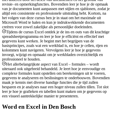
revisie- en opmerkingfuncties. Bovendien leer je hoe je de opmaak
van je documenten kunt aanpassen met stijlen en sjablonen, zodat je
altijd een consistente en professionele uitstraling hebt. Kortom, na
het volgen van deze cursus ben je in staat om het maximale uit
Microsoft Word te halen en kun je indrukwekkende documenten
creëren voor zowel zakelijke als persoonlijke doeleinden.
Tijdens de cursus Excel ontdek je de ins en outs van dit krachtige
spreadsheetprogramma en leer je hoe je efficiënt en effectief met
gegevens kunt werken. Je begint met het begrijpen van de
basisprincipes, zoals wat een werkblad is, en hoe je cellen, rijen en
kolommen kunt navigeren. Vervolgens leer je hoe je gegevens
invoegt, wijzigt en opmaakt om je werkbladen overzichtelijk en
professioneel te houden.
Het allerbelangrijkste aspect van Excel – formules – wordt
uiteraard ook uitgebreid behandeld. Je leert hoe je eenvoudige en
complexe formules kunt opstellen om berekeningen uit te voeren,
gegevens te analyseren en beslissingen te onderbouwen. Bovendien
maak je kennis met diverse handige functies die je tijd zullen
besparen en je analyses naar een hoger niveau zullen tillen. Tot slot
leer je hoe je grafieken en tabellen kunt maken om je gegevens op
een visueel aantrekkelijke manier te presenteren.
Word en Excel in Den Bosch