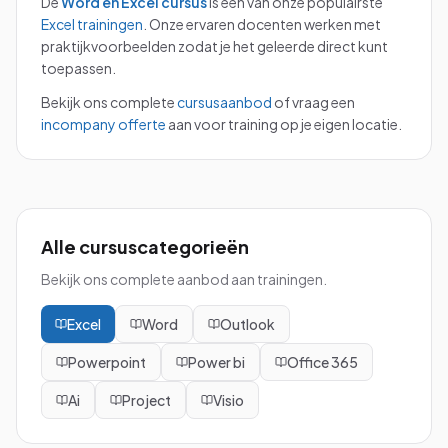
De
Word en Excel
cursus
is een van onze populairste
Excel
trainingen
.
Onze ervaren docenten werken met
praktijkvoorbeelden zodat je het geleerde direct kunt
toepassen.
Bekijk ons complete
cursusaanbod
of vraag een
incompany offerte
aan voor training op je eigen locatie.
Alle cursuscategorieën
Bekijk ons complete aanbod aan trainingen.
Excel
Word
Outlook
Powerpoint
Power bi
Office 365
Ai
Project
Visio