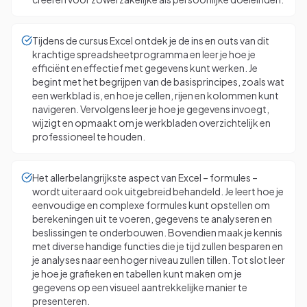
Tijdens de cursus Excel ontdek je de ins en outs van dit
krachtige spreadsheetprogramma en leer je hoe je
efficiënt en effectief met gegevens kunt werken. Je
begint met het begrijpen van de basisprincipes, zoals wat
een werkblad is, en hoe je cellen, rijen en kolommen kunt
navigeren. Vervolgens leer je hoe je gegevens invoegt,
wijzigt en opmaakt om je werkbladen overzichtelijk en
professioneel te houden.
Het allerbelangrijkste aspect van Excel – formules –
wordt uiteraard ook uitgebreid behandeld. Je leert hoe je
eenvoudige en complexe formules kunt opstellen om
berekeningen uit te voeren, gegevens te analyseren en
beslissingen te onderbouwen. Bovendien maak je kennis
met diverse handige functies die je tijd zullen besparen en
je analyses naar een hoger niveau zullen tillen. Tot slot leer
je hoe je grafieken en tabellen kunt maken om je
gegevens op een visueel aantrekkelijke manier te
presenteren.