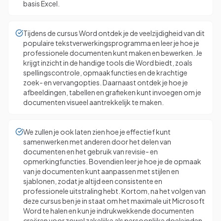
basis Excel.
Tijdens de cursus Word ontdek je de veelzijdigheid van dit
populaire tekstverwerkingsprogramma en leer je hoe je
professionele documenten kunt maken en bewerken. Je
krijgt inzicht in de handige tools die Word biedt, zoals
spellingscontrole, opmaakfuncties en de krachtige
zoek- en vervangopties. Daarnaast ontdek je hoe je
afbeeldingen, tabellen en grafieken kunt invoegen om je
documenten visueel aantrekkelijk te maken.
We zullen je ook laten zien hoe je effectief kunt
samenwerken met anderen door het delen van
documenten en het gebruik van revisie- en
opmerkingfuncties. Bovendien leer je hoe je de opmaak
van je documenten kunt aanpassen met stijlen en
sjablonen, zodat je altijd een consistente en
professionele uitstraling hebt. Kortom, na het volgen van
deze cursus ben je in staat om het maximale uit Microsoft
Word te halen en kun je indrukwekkende documenten
creëren voor zowel zakelijke als persoonlijke doeleinden.