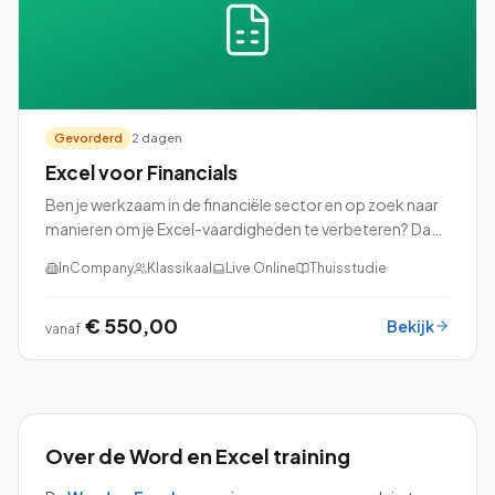
Gevorderd
2 dagen
Excel voor Financials
Ben je werkzaam in de financiële sector en op zoek naar
manieren om je Excel-vaardigheden te verbeteren? Dan
is onze cursus Excel voor Financials precies wat je nodig
InCompany
Klassikaal
Live Online
Thuisstudie
hebt!
€ 550,00
Bekijk
vanaf
Over de
Word en Excel
training