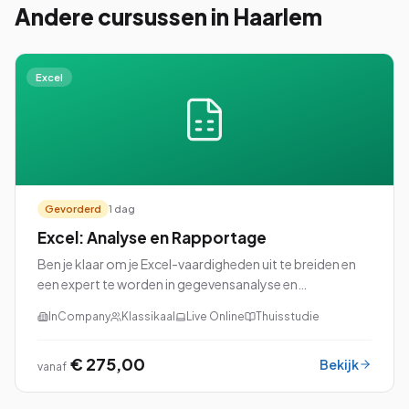
Andere cursussen
in Haarlem
Excel
Gevorderd
1 dag
Excel: Analyse en Rapportage
Ben je klaar om je Excel-vaardigheden uit te breiden en
een expert te worden in gegevensanalyse en
rapportage? Dan is onze cursus Excel: Analyse en
InCompany
Klassikaal
Live Online
Thuisstudie
Rapportage perfect voor jou!
€ 275,00
Bekijk
vanaf