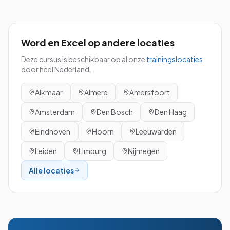
Word en Excel
op andere locaties
Deze cursus is beschikbaar op al onze
trainingslocaties
door heel Nederland.
Alkmaar
Almere
Amersfoort
Amsterdam
Den Bosch
Den Haag
Eindhoven
Hoorn
Leeuwarden
Leiden
Limburg
Nijmegen
Alle locaties