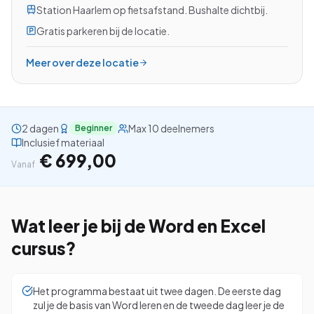
Station Haarlem op fietsafstand. Bushalte dichtbij.
Gratis parkeren bij de locatie.
Meer over deze locatie
Bekijk alle cursussen
Bel ons: 023-5513409
2 dagen
Max 10 deelnemers
Beginner
Inclusief materiaal
Gratis studiegids downloaden
€ 699,00
Vanaf
4.8/5
15.000+ deelnemers
Wat leer je bij de
Word en Excel
cursus?
Het programma bestaat uit twee dagen. De eerste dag
zul je de basis van Word leren en de tweede dag leer je de