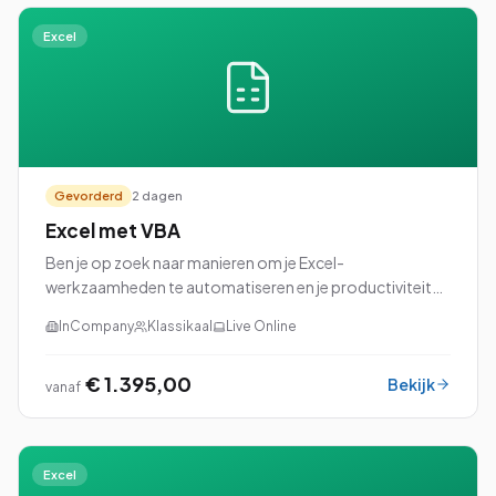
Excel
Gevorderd
2 dagen
Excel met VBA
Ben je op zoek naar manieren om je Excel-
werkzaamheden te automatiseren en je productiviteit
naar een hoger niveau te tillen? Dan is onze cursus Excel
InCompany
Klassikaal
Live Online
met VBA (Visual Basic for Applications) perfec...
€ 1.395,00
Bekijk
vanaf
Excel