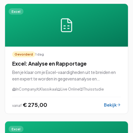
Excel
Gevorderd
1 dag
Excel: Analyse en Rapportage
Ben je klaar om je Excel-vaardigheden uit te breiden en
een expert te worden in gegevensanalyse en
rapportage? Dan is onze cursus Excel: Analyse en
InCompany
Klassikaal
Live Online
Thuisstudie
Rapportage perfect voor jou!
€ 275,00
Bekijk
vanaf
Excel