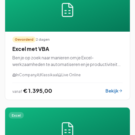
Gevorderd
2 dagen
Excel met VBA
Ben je op zoek naar manieren om je Excel-
werkzaamheden te automatiseren en je productiviteit
naar een hoger niveau te tillen? Dan is onze cursus Excel
InCompany
Klassikaal
Live Online
met VBA (Visual Basic for Applications) perfec...
€ 1.395,00
Bekijk
vanaf
Excel