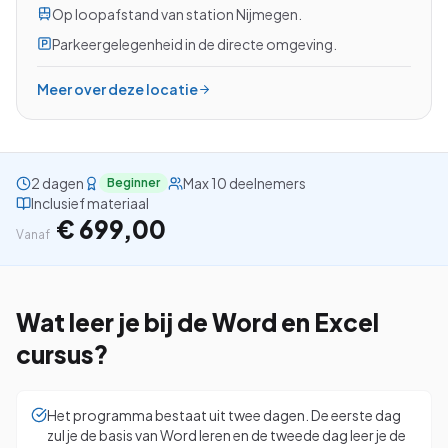
Op loopafstand van station Nijmegen.
Parkeergelegenheid in de directe omgeving.
Meer over deze locatie
Bekijk alle cursussen
Bel ons: 023-5513409
2 dagen
Max 10 deelnemers
Beginner
Inclusief materiaal
Gratis studiegids downloaden
€ 699,00
Vanaf
4.8/5
15.000+ deelnemers
Wat leer je bij de
Word en Excel
cursus?
Het programma bestaat uit twee dagen. De eerste dag
zul je de basis van Word leren en de tweede dag leer je de