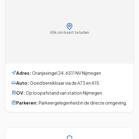
Klik om kaart te laden
Adres:
Oranjesingel 24
,
6511 NV
Nijmegen
Auto:
Goed bereikbaar via de A73 en A15.
OV:
Op loopafstand van station Nijmegen.
Parkeren:
Parkeergelegenheid in de directe omgeving.