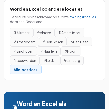
Word en Excel
op andere locaties
Deze cursus is beschikbaar op al onze
trainingslocaties
door heel Nederland.
Alkmaar
Almere
Amersfoort
Amsterdam
Den Bosch
Den Haag
Eindhoven
Haarlem
Hoorn
Leeuwarden
Leiden
Limburg
Alle locaties
Word en Excel
als