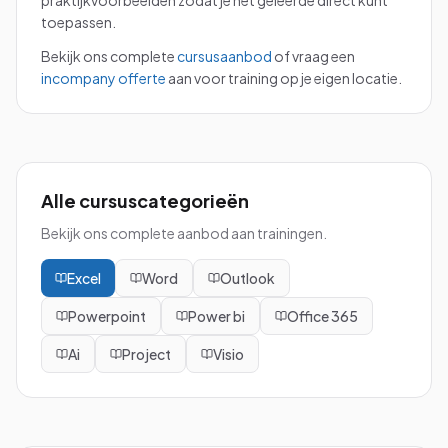
praktijkvoorbeelden zodat je het geleerde direct kunt
toepassen.
Bekijk ons complete
cursusaanbod
of vraag een
incompany offerte
aan voor training op je eigen locatie.
Alle cursuscategorieën
Bekijk ons complete aanbod aan trainingen.
Excel
Word
Outlook
Powerpoint
Power bi
Office 365
Ai
Project
Visio