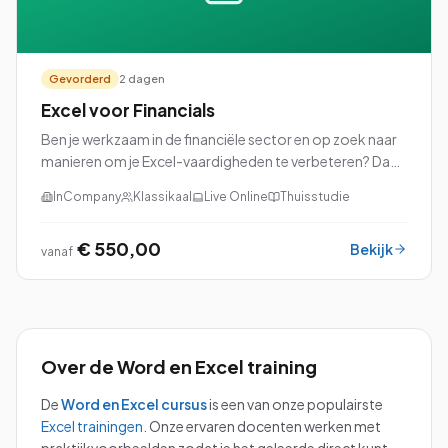
Gevorderd
2 dagen
Excel voor Financials
Ben je werkzaam in de financiële sector en op zoek naar
manieren om je Excel-vaardigheden te verbeteren? Dan
is onze cursus Excel voor Financials precies wat je nodig
InCompany
Klassikaal
Live Online
Thuisstudie
hebt!
€ 550,00
Bekijk
vanaf
Over de
Word en Excel
training
De
Word en Excel
cursus
is een van onze populairste
Excel
trainingen
.
Onze ervaren docenten werken met