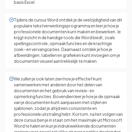
basis Excel.
Tijdens de cursus Word ontdek je de veelzijdigheid van dit
populaire tekstverwerkingsprogramma en leer je hoe je
professionele documenten kunt maken en bewerken. Je
krijgt inzicht in de handige tools die Word biedt, zoals
spellingscontrole, opmaakfuncties en de krachtige
zoek- en vervangopties. Daarnaast ontdek je hoe je
afbeeldingen, tabellen en grafieken kunt invoegen om je
documenten visueel aantrekkelijk te maken.
We zullen je ook laten zien hoe je effectief kunt
samenwerken met anderen door het delen van
documenten en het gebruik van revisie- en
opmerkingfuncties. Bovendien leer je hoe je de opmaak
van je documenten kunt aanpassen met stijlen en
sjablonen, zodat je altijd een consistente en
professionele uitstraling hebt. Kortom, na het volgen van
deze cursus ben je in staat om het maximale uit Microsoft
Word te halen en kun je indrukwekkende documenten
creëren voor zowel zakelijke als persoonlijke doeleinden.