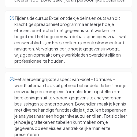
Tijdens de cursus Excel ontdek je de ins en outs van dit
krachtige spreadsheetprogramma en leer je hoe je
efficiënt en effectief met gegevens kunt werken. Je
begint met het begrijpen van de basisprincipes, zoals wat
een werkblad is, en hoe je cellen, rijen en kolommen kunt
navigeren. Vervolgens leer je hoe je gegevens invoegt,
wijzigt en opmaakt om je werkbladen overzichtelijk en
professioneel te houden.
Het allerbelangrijkste aspect van Excel – formules –
wordt uiteraard ook uitgebreid behandeld. Je leert hoe je
eenvoudige en complexe formules kunt opstellen om
berekeningen uit te voeren, gegevens te analyseren en
beslissingen te onderbouwen. Bovendien maak je kennis
met diverse handige functies die je tijd zullen besparen en
je analyses naar een hoger niveau zullen tillen. Tot slot leer
je hoe je grafieken en tabellen kunt maken om je
gegevens op een visueel aantrekkelijke manier te
presenteren.