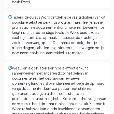
basis Excel.
Tijdens de cursus Word ontdek je de veelzijdigheid van dit
populaire tekstverwerkingsprogramma en leer je hoe je
professionele documenten kunt maken en bewerken. Je
krijgt inzicht in de handige tools die Word biedt, zoals
spellingscontrole, opmaakfuncties en de krachtige
zoek- en vervangopties. Daarnaast ontdek je hoe je
afbeeldingen, tabellen en grafieken kunt invoegen om je
documenten visueel aantrekkelijk te maken.
We zullen je ook laten zien hoe je effectief kunt
samenwerken met anderen door het delen van
documenten en het gebruik van revisie- en
opmerkingfuncties. Bovendien leer je hoe je de opmaak
van je documenten kunt aanpassen met stijlen en
sjablonen, zodat je altijd een consistente en
professionele uitstraling hebt. Kortom, na het volgen van
deze cursus ben je in staat om het maximale uit Microsoft
Word te halen en kun je indrukwekkende documenten
creëren voor zowel zakelijke als persoonlijke doeleinden.