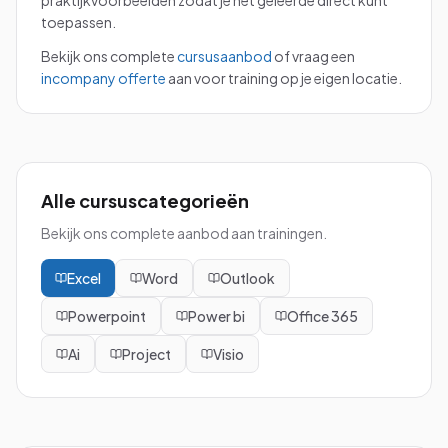
praktijkvoorbeelden zodat je het geleerde direct kunt
toepassen.
Bekijk ons complete
cursusaanbod
of vraag een
incompany offerte
aan voor training op je eigen locatie.
Alle cursuscategorieën
Bekijk ons complete aanbod aan trainingen.
Excel
Word
Outlook
Powerpoint
Power bi
Office 365
Ai
Project
Visio