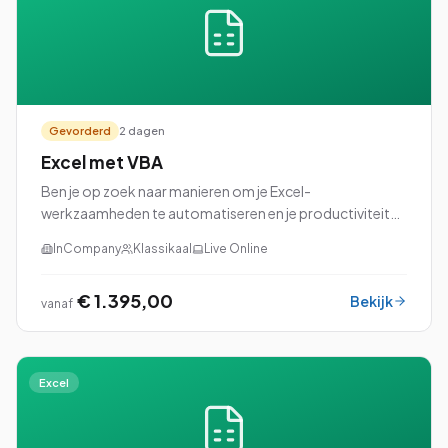
Gevorderd
2 dagen
Excel met VBA
Ben je op zoek naar manieren om je Excel-
werkzaamheden te automatiseren en je productiviteit
naar een hoger niveau te tillen? Dan is onze cursus Excel
InCompany
Klassikaal
Live Online
met VBA (Visual Basic for Applications) perfec...
€ 1.395,00
Bekijk
vanaf
Excel