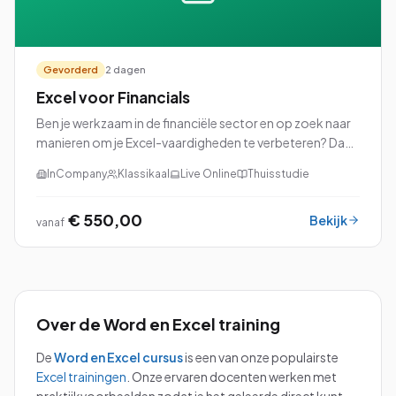
Gevorderd
2 dagen
Excel voor Financials
Ben je werkzaam in de financiële sector en op zoek naar
manieren om je Excel-vaardigheden te verbeteren? Dan
is onze cursus Excel voor Financials precies wat je nodig
InCompany
Klassikaal
Live Online
Thuisstudie
hebt!
€ 550,00
Bekijk
vanaf
Over de
Word en Excel
training
De
Word en Excel
cursus
is een van onze populairste
Excel
trainingen
.
Onze ervaren docenten werken met