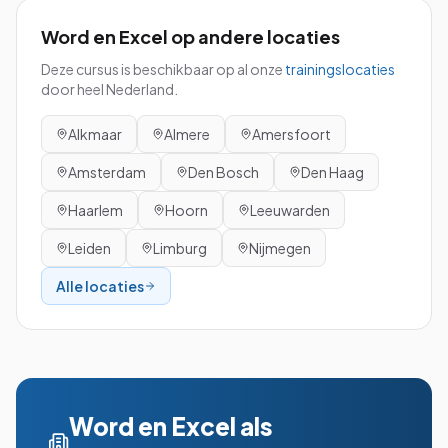
Word en Excel
op andere locaties
Deze cursus is beschikbaar op al onze
trainingslocaties
door heel Nederland.
Alkmaar
Almere
Amersfoort
Amsterdam
Den Bosch
Den Haag
Haarlem
Hoorn
Leeuwarden
Leiden
Limburg
Nijmegen
Alle locaties
Word en Excel
als