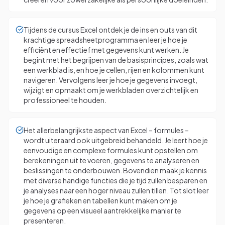
Tijdens de cursus Excel ontdek je de ins en outs van dit
krachtige spreadsheetprogramma en leer je hoe je
efficiënt en effectief met gegevens kunt werken. Je
begint met het begrijpen van de basisprincipes, zoals wat
een werkblad is, en hoe je cellen, rijen en kolommen kunt
navigeren. Vervolgens leer je hoe je gegevens invoegt,
wijzigt en opmaakt om je werkbladen overzichtelijk en
professioneel te houden.
Het allerbelangrijkste aspect van Excel – formules –
wordt uiteraard ook uitgebreid behandeld. Je leert hoe je
eenvoudige en complexe formules kunt opstellen om
berekeningen uit te voeren, gegevens te analyseren en
beslissingen te onderbouwen. Bovendien maak je kennis
met diverse handige functies die je tijd zullen besparen en
je analyses naar een hoger niveau zullen tillen. Tot slot leer
je hoe je grafieken en tabellen kunt maken om je
gegevens op een visueel aantrekkelijke manier te
presenteren.