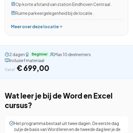
Op korte afstand van station Eindhoven Centraal.
Ruime parkeergelegenheid bij de locatie.
Meer over deze locatie
Bekijk alle cursussen
Bel ons: 023-5513409
2 dagen
Max 10 deelnemers
Beginner
Inclusief materiaal
Gratis studiegids downloaden
€ 699,00
Vanaf
4.8/5
15.000+ deelnemers
Wat leer je bij de
Word en Excel
cursus?
Het programma bestaat uit twee dagen. De eerste dag
zul je de basis van Word leren en de tweede dag leer je de