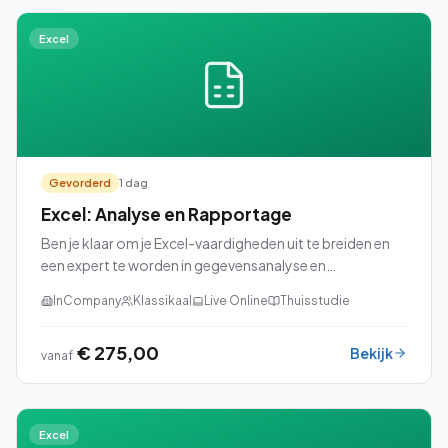
Excel
Gevorderd
1 dag
Excel: Analyse en Rapportage
Ben je klaar om je Excel-vaardigheden uit te breiden en
een expert te worden in gegevensanalyse en
rapportage? Dan is onze cursus Excel: Analyse en
InCompany
Klassikaal
Live Online
Thuisstudie
Rapportage perfect voor jou!
€ 275,00
Bekijk
vanaf
Excel