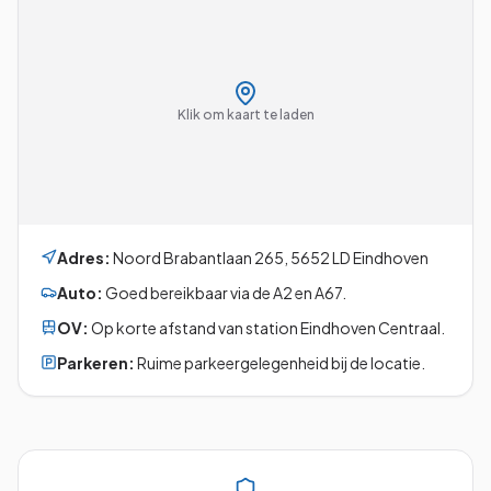
Klik om kaart te laden
Adres:
Noord Brabantlaan 265
,
5652 LD
Eindhoven
Auto:
Goed bereikbaar via de A2 en A67.
OV:
Op korte afstand van station Eindhoven Centraal.
Parkeren:
Ruime parkeergelegenheid bij de locatie.