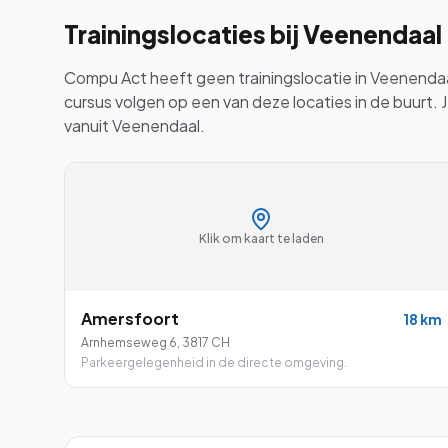
Trainingslocaties bij
Veenendaal
Compu Act heeft geen trainingslocatie in
Veenenda
cursus volgen op een van deze locaties in de buurt. 
vanuit
Veenendaal
.
Klik om kaart te laden
Amersfoort
18
km
Arnhemseweg 6
,
3817 CH
Parkeergelegenheid in de directe omgeving.