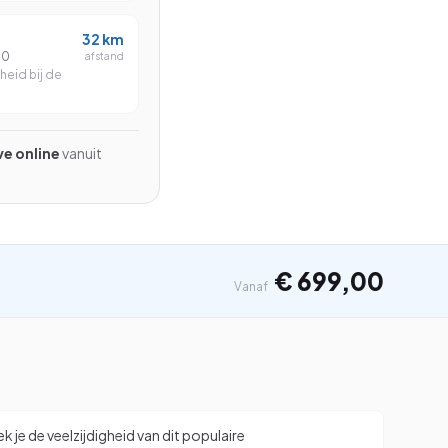
Beginner
32
km
Gevorderd
00
afstand
eid bij de
Beginner
ive online
vanuit
Zoeken
⌘K
€ 699,00
Vanaf
 je de veelzijdigheid van dit populaire