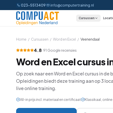
023-5513409
info@computertraining.nl
Cursussen
Locati
CATEGORIEËN
Excel
Home
/
Cursussen
/
Word en Excel
/
Veenendaal
Word
4.8
·
91
Google recensies
Word en Excel
cursus i
Outlook
PowerPoint
Op zoek naar een
Word en Excel
cursus in de 
Opleidingen biedt deze training aan op
3
loca
Power BI
live online training.
Office 365
All-in prijs incl. materiaal en certificaat
Klassikaal, onli
AI