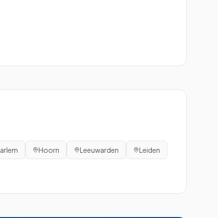
arlem
Hoorn
Leeuwarden
Leiden