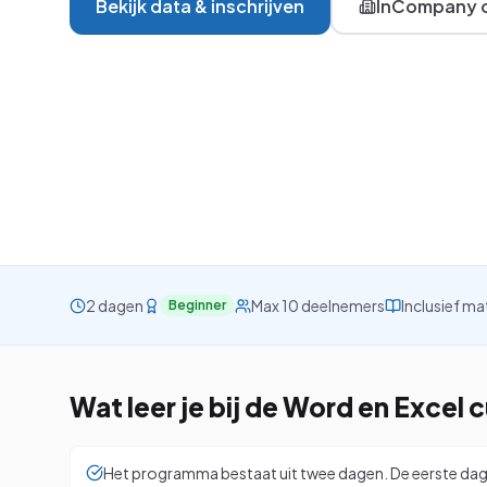
Bekijk data & inschrijven
InCompany o
VBA
Project
Visio
Alle 26 cursussen be
2 dagen
Max 10 deelnemers
Inclusief ma
Beginner
Wat leer je bij de
Word en Excel
c
Het programma bestaat uit twee dagen. De eerste dag z