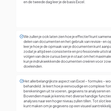
en de tweede dag leer je de basis Excel.
We zullen je ook laten zien hoe je effectief kunt sam
delen van documenten en het gebruik van revisie- en 
leer je hoe je de opmaak van je documenten kunt aanpa
zodat je altijd een consistente en professionele uitstr
volgen van deze cursus ben je in staat om het maximale
kun je indrukwekkende documenten creëren voor zowel 
doeleinden.
Het allerbelangrijkste aspect van Excel – formules – w
behandeld. Je leert hoe je eenvoudige en complexe fo
berekeningen uit te voeren, gegevens te analyseren e
Bovendien maak je kennis met diverse handige functies di
analyses naar een hoger niveau zullen tillen. Tot slot lee
kunt maken om je gegevens op een visueel aantrekkelij