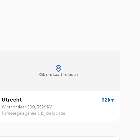
Klik om kaart te laden
Utrecht
32
km
Winthontlaan 200
,
3526 KV
Parkeergelegenheid bij de locatie.