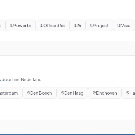
t
Power bi
Office 365
Ai
Project
Visio
s
door heel Nederland.
sterdam
Den Bosch
Den Haag
Eindhoven
Ha