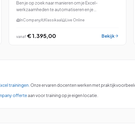
Ben je op zoek naar manieren om je Excel-
werkzaamheden te automatiseren en je
productiviteit naar een hoger niveau te tillen? Dan is
InCompany
Klassikaal
Live Online
onze cursus Excel met VBA (Visual Basic for
Applications) perfec...
€ 1.395,00
Bekijk
vanaf
xcel
trainingen
.
Onze ervaren docenten werken met praktijkvoorbeelde
mpany offerte
aan voor training op je eigen locatie.