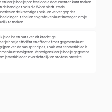
en leer je hoe je professionele documenten kunt maken
 in de handige tools die Word biedt, zoals
ncties en de krachtige zoek- en vervangopties.
fbeeldingen, tabellen en grafieken kunt invoegen om je
elijk te maken.
 je de ins en outs van dit krachtige
 je hoe je efficiënt en effectief met gegevens kunt
rijpen van de basisprincipes, zoals wat een werkblad is,
lommen kunt navigeren. Vervolgens leer je hoe je gegevens
om je werkbladen overzichtelijk en professioneel te