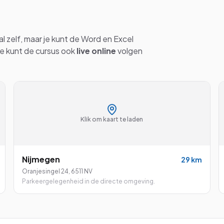
al
zelf, maar je kunt de
Word en Excel
Je kunt de cursus ook
live online
volgen
Klik om kaart te laden
Nijmegen
29
km
Oranjesingel 24
,
6511 NV
Parkeergelegenheid in de directe omgeving.