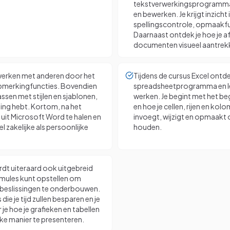
tekstverwerkingsprogramma 
en bewerken. Je krijgt inzicht
spellingscontrole, opmaakfu
Daarnaast ontdek je hoe je a
documenten visueel aantrekk
enwerken met anderen door het
Tijdens de cursus Excel ontdek
opmerkingfuncties. Bovendien
spreadsheetprogramma en leer
ssen met stijlen en sjablonen,
werken. Je begint met het beg
aling hebt. Kortom, na het
en hoe je cellen, rijen en ko
 uit Microsoft Word te halen en
invoegt, wijzigt en opmaakt 
zakelijke als persoonlijke
houden.
ordt uiteraard ook uitgebreid
rmules kunt opstellen om
n beslissingen te onderbouwen.
e je tijd zullen besparen en je
r je hoe je grafieken en tabellen
ke manier te presenteren.