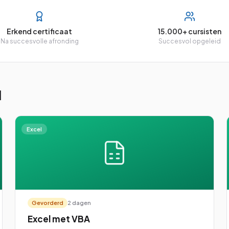
Erkend certificaat
15.000+ cursisten
Na succesvolle afronding
Succesvol opgeleid
l
Excel
Gevorderd
2 dagen
Excel met VBA