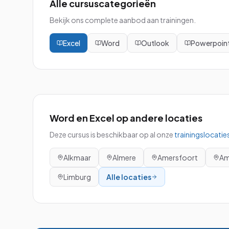
Alle cursuscategorieën
Bekijk ons complete aanbod aan trainingen.
Excel
Word
Outlook
Powerpoin
Word en Excel
op andere locaties
Deze cursus is beschikbaar op al onze
trainingslocatie
Alkmaar
Almere
Amersfoort
Am
Limburg
Alle locaties