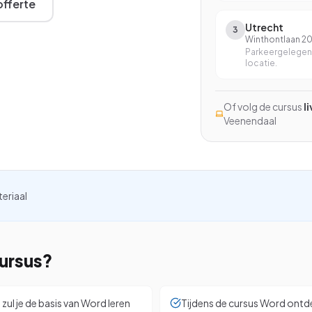
fferte
Excel met AI
Utrecht
3
Excel Power BI
Winthontlaan 2
Parkeergelegenh
Word en Excel
locatie.
InCompany training
Of volg de cursus
l
Op maat, op je eigen locatie
Veenendaal
kijken
teriaal
ursus?
ul je de basis van Word leren
Tijdens de cursus Word ontdek