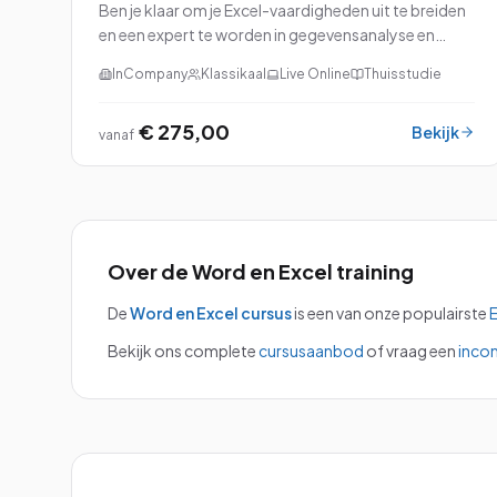
Ben je klaar om je Excel-vaardigheden uit te breiden
en een expert te worden in gegevensanalyse en
rapportage? Dan is onze cursus Excel: Analyse en
InCompany
Klassikaal
Live Online
Thuisstudie
Rapportage perfect voor jou!
€ 275,00
Bekijk
vanaf
Over de
Word en Excel
training
De
Word en Excel
cursus
is een van onze populairste
E
Bekijk ons complete
cursusaanbod
of vraag een
inco