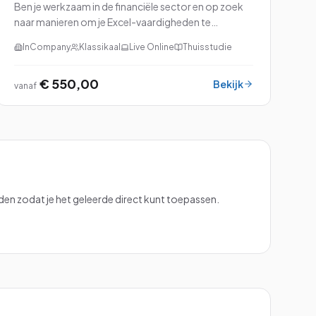
Ben je werkzaam in de financiële sector en op zoek
naar manieren om je Excel-vaardigheden te
verbeteren? Dan is onze cursus Excel voor Financials
InCompany
Klassikaal
Live Online
Thuisstudie
precies wat je nodig hebt!
€ 550,00
Bekijk
vanaf
n zodat je het geleerde direct kunt toepassen.