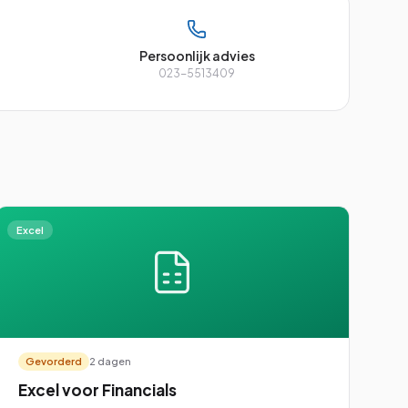
Persoonlijk advies
023-5513409
Excel
Gevorderd
2 dagen
Excel voor Financials