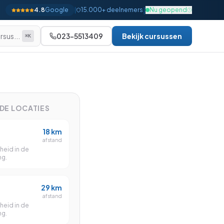
|
4.8
Google
|
15.000+ deelnemers
Nu geopend
rsus...
023-5513409
Bekijk cursussen
⌘K
Alle bekijken
Beginner
Gevorderd
NDE LOCATIES
Gevorderd
18
km
Gevorderd
afstand
heid in de
Gevorderd
ng.
Gevorderd
29
km
Gevorderd
afstand
heid in de
Expert
ng.