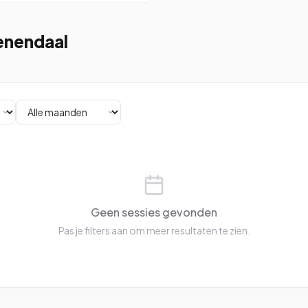
eenendaal
Geen sessies gevonden
Pas je filters aan om meer resultaten te zien.