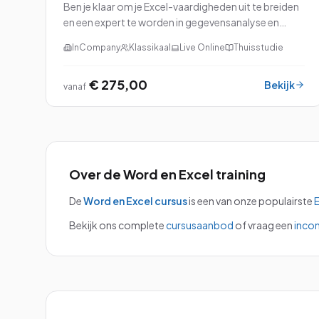
Ben je klaar om je Excel-vaardigheden uit te breiden
en een expert te worden in gegevensanalyse en
rapportage? Dan is onze cursus Excel: Analyse en
InCompany
Klassikaal
Live Online
Thuisstudie
Rapportage perfect voor jou!
€ 275,00
Bekijk
vanaf
Over de
Word en Excel
training
De
Word en Excel
cursus
is een van onze populairste
E
Bekijk ons complete
cursusaanbod
of vraag een
inco