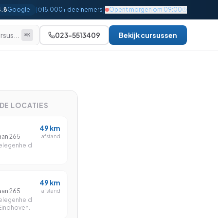
|
4.8
Google
|
15.000+ deelnemers
Opent morgen om 09:00
rsus...
023-5513409
Bekijk cursussen
⌘K
Alle bekijken
Beginner
Gevorderd
NDE LOCATIES
Gevorderd
49
km
Gevorderd
aan 265
afstand
elegenheid
Gevorderd
Gevorderd
49
km
Gevorderd
aan 265
afstand
elegenheid
Expert
 Eindhoven.