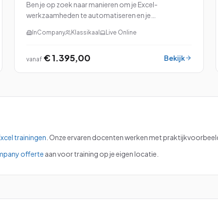
Ben je op zoek naar manieren om je Excel-
werkzaamheden te automatiseren en je
productiviteit naar een hoger niveau te tillen? Dan is
InCompany
Klassikaal
Live Online
onze cursus Excel met VBA (Visual Basic for
Applications) perfec...
€ 1.395,00
Bekijk
vanaf
xcel
trainingen
.
Onze ervaren docenten werken met praktijkvoorbeelde
mpany offerte
aan voor training op je eigen locatie.