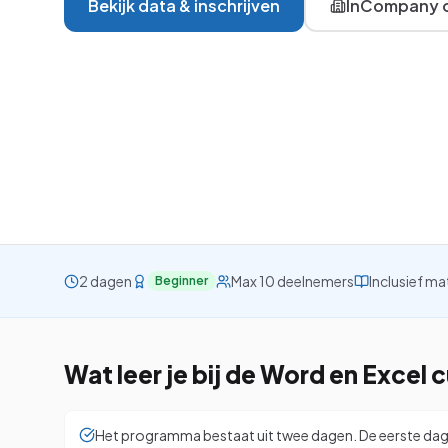
Bekijk data & inschrijven
InCompany o
VBA
Project
Visio
Alle 26 cursussen be
2 dagen
Max 10 deelnemers
Inclusief ma
Beginner
Wat leer je bij de
Word en Excel
c
Het programma bestaat uit twee dagen. De eerste dag z