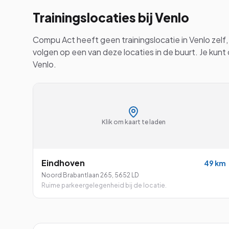
Trainingslocaties bij
Venlo
Compu Act heeft geen trainingslocatie in
Venlo
zelf,
volgen op een van deze locaties in de buurt. Je kunt
Venlo
.
Klik om kaart te laden
Eindhoven
49
km
Noord Brabantlaan 265
,
5652 LD
Ruime parkeergelegenheid bij de locatie.