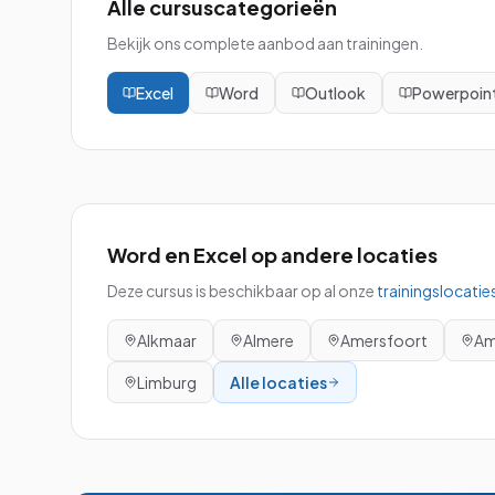
Alle cursuscategorieën
Bekijk ons complete aanbod aan trainingen.
Excel
Word
Outlook
Powerpoin
Word en Excel
op andere locaties
Deze cursus is beschikbaar op al onze
trainingslocatie
Alkmaar
Almere
Amersfoort
Am
Limburg
Alle locaties