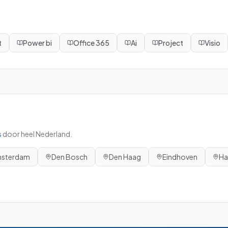
t
Power bi
Office 365
Ai
Project
Visio
s
door heel Nederland.
sterdam
Den Bosch
Den Haag
Eindhoven
Ha