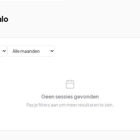
nlo
Geen sessies gevonden
Pas je filters aan om meer resultaten te zien.