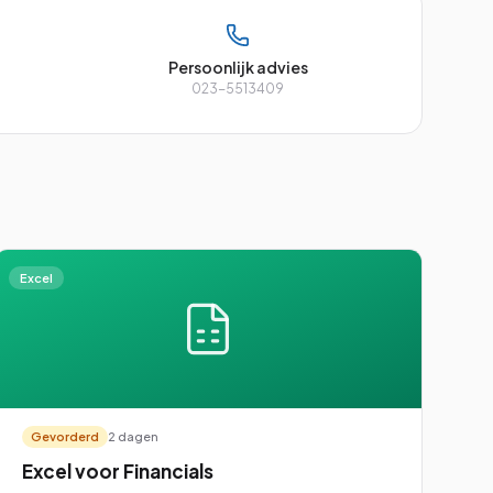
Persoonlijk advies
023-5513409
Excel
Gevorderd
2 dagen
Excel voor Financials